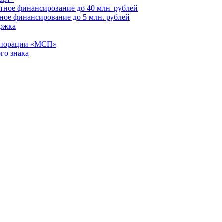
тное финансирование до 40 млн. рублей
ное финансирование до 5 млн. рублей
ржка
рпорации «МСП»
го знака