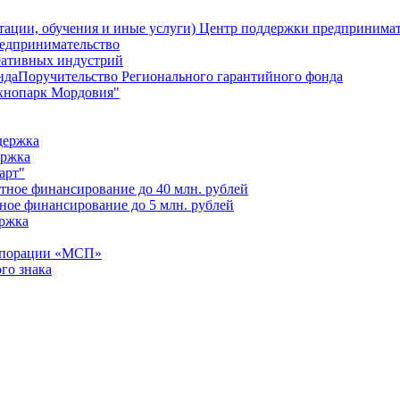
Центр поддержки предпринимате
едпринимательство
еативных индустрий
Поручительство Регионального гарантийного фонда
хнопарк Мордовия"
держка
ержка
арт"
тное финансирование до 40 млн. рублей
ное финансирование до 5 млн. рублей
ржка
рпорации «МСП»
го знака