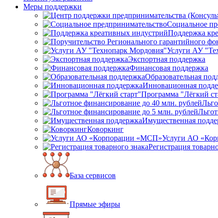
Меры поддержки
Социальное пр
Поддержка кр
Услуги АУ "Те
Экспортная поддержка
Финансовая поддержка
Образовательная под
Инновационная подд
Программа "Лёгкий ст
Льго
Льгот
Имущественная подде
Коворкинг
Услуги АО «Ко
Регистрация товарно
База сервисов
Прямые эфиры