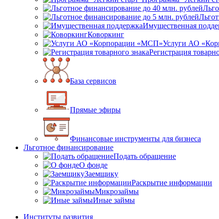
Льго
Льгот
Имущественная подде
Коворкинг
Услуги АО «Ко
Регистрация товарно
База сервисов
Прямые эфиры
Финансовые инструменты для бизнеса
Льготное финансирование
Подать обращение
О фонде
Заемщику
Раскрытие информации
Микрозаймы
Иные займы
Институты развития