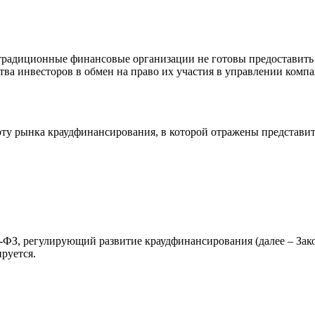
но традиционные финансовые организации не готовы предоставит
ва инвесторов в обмен на право их участия в управлении компа
рту рынка краудфинансирования, в которой отражены представит
9-ФЗ, регулирующий развитие краудфинансирования (далее – Зак
руется.