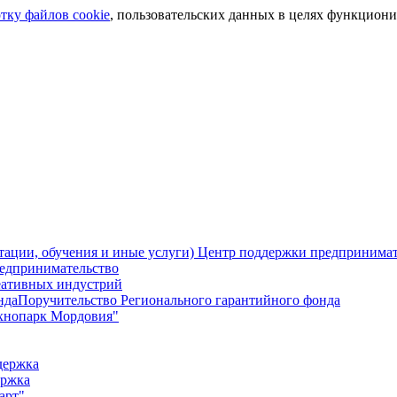
отку файлов cookie
, пользовательских данных в целях функциони
Центр поддержки предпринимате
едпринимательство
еативных индустрий
Поручительство Регионального гарантийного фонда
хнопарк Мордовия"
держка
ержка
арт"