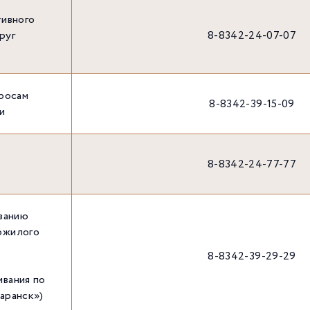
тивного
руг
8-8342-24-07-07
просам
8-8342-39-15-09
и
8-8342-24-77-77
азанию
ожилого
8-8342-39-29-29
р
ивания по
аранск»)