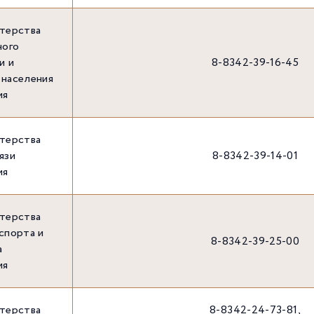
стерства
ного
и и
8-8342-39-16-45
 населения
ия
стерства
язи
8-8342-39-14-01
ия
стерства
спорта и
8-8342-39-25-00
а
ия
стерства
8-8342-24-73-81,