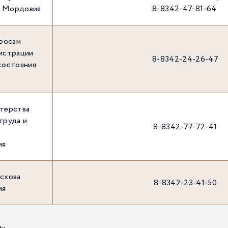
и Мордовия
8-8342-47-81-64
просам
гистрации
8-8342-24-26-47
состояния
стерства
труда и
8-8342-77-72-41
ия
схоза
8-8342-23-41-50
ия
в»