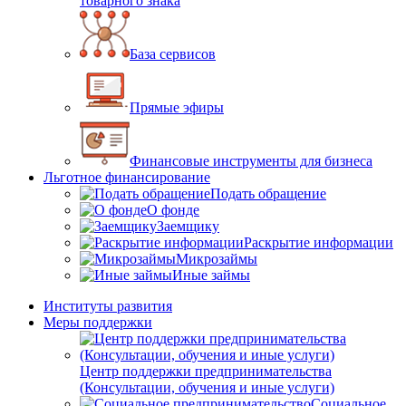
товарного знака
База сервисов
Прямые эфиры
Финансовые инструменты для бизнеса
Льготное финансирование
Подать обращение
О фонде
Заемщику
Раскрытие информации
Микрозаймы
Иные займы
Институты развития
Меры поддержки
Центр поддержки предпринимательства
(Консультации, обучения и иные услуги)
Социальное