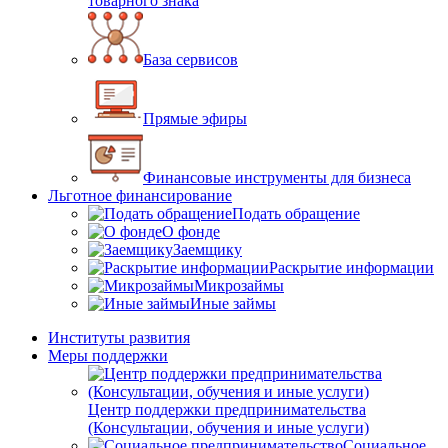
товарного знака
База сервисов
Прямые эфиры
Финансовые инструменты для бизнеса
Льготное финансирование
Подать обращение
О фонде
Заемщику
Раскрытие информации
Микрозаймы
Иные займы
Институты развития
Меры поддержки
Центр поддержки предпринимательства
(Консультации, обучения и иные услуги)
Социальное