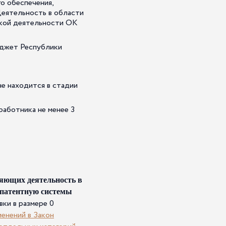
о обеспечения,
Деятельность в области
кой деятельности ОК
юджет Республики
не находится в стадии
работника не менее 3
яющих деятельность в
 патентную системы
вки в размере 0
енений в Закон