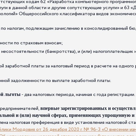
етствующих кодам 62 «Разработка компьютерного программног
уги в данной области и другие сопутствующие услуги» и 63 «
ологий» Общероссийского классификатора видов экономичес
 по налогам, подлежащим зачислению в консолидированный б
ности по страховым взносам;
 несостоятельности (банкротства), и (или) налогоплательщик 
й заработной платы за налоговый период в расчете на одного 
нной задолженности по выплате заработной платы.
- два налоговых периода, начиная с года регистрации.
ой льготы
предпринимателей,
впервые зарегистрированных и осуществл
иальной и (или) научной сферах, применяющих упрощенную и
ена налоговая преференция в виде установления налоговой ста
блики Мордовия от 26 декабря 2020 г. № 96-З «О внесении изм