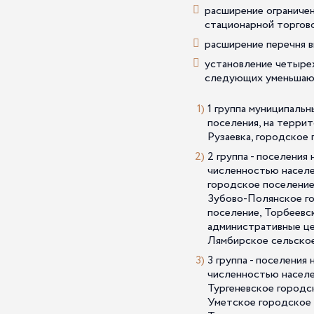
расширение ограничен
стационарной торгово
расширение перечня 
установление четырех
следующих уменьшаю
1 группа муниципаль
поселения, на терри
Рузаевка, городское
2 группа - поселени
численностью населе
городское поселение
Зубово-Полянское го
поселение, Торбеевс
административные це
Лямбирское сельское
3 группа - поселени
численностью населе
Тургеневское городс
Уметское городское 