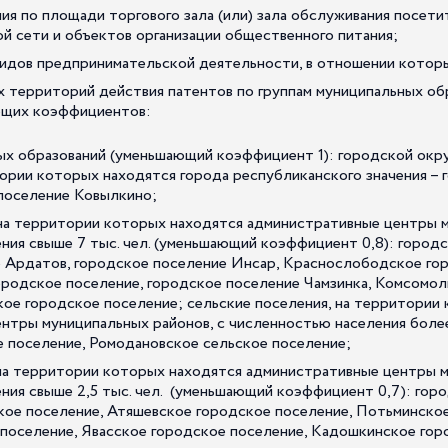
ия по площади торгового зала (или) зала обслуживания посет
й сети и объектов организации общественного питания;
видов предпринимательской деятельности, в отношении котор
 территорий действия патентов по группам муниципальных об
щих коэффициентов:
ных образований (уменьшающий коэффициент 1): городской окру
тории которых находятся города республиканского значения –
 поселение Ковылкино;
я на территории которых находятся административные центры 
ния свыше 7 тыс. чел. (уменьшающий коэффициент 0,8): городс
 Ардатов, городское поселение Инсар, Краснослободское гор
родское поселение, городское поселение Чамзинка, Комсомол
кое городское поселение; сельские поселения, на территории
нтры муниципальных районов, с численностью населения более 
 поселение, Ромодановское сельское поселение;
я на территории которых находятся административные центры 
ния свыше 2,5 тыс. чел. (уменьшающий коэффициент 0,7): горо
кое поселение, Атяшевское городское поселение, Потьминское
поселение, Явасское городское поселение, Кадошкинское гор