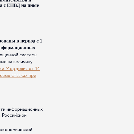
ва с ЕНВД на иные
ованы в период с 1
информационных
прощенной системы
ые на величину
ки Мордовия от 14
овых ставках при
сти информационных
м Российской
 экономической