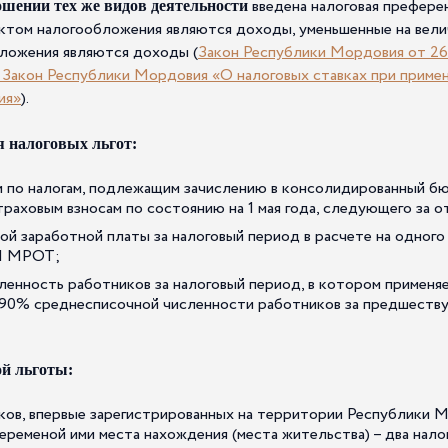
введена налоговая преферен
шении тех же видов деятельности
ектом налогообложения являются доходы, уменьшенные на велич
ложения являются доходы (
Закон Республики Мордовия от 26
в Закон Республики Мордовия «О налоговых ставках при прим
ия»
).
я налоговых льгот:
 по налогам, подлежащим зачислению в консолидированный б
раховым взносам по состоянию на 1 мая года, следующего за 
ой заработной платы за налоговый период в расчете на одног
 1 МРОТ;
енность работников за налоговый период, в котором применяет
 90% среднесписочной численности работников за предшеству
ой льготы:
ов, впервые зарегистрированных на территории Республики М
переменой ими места нахождения (места жительства) – два нало