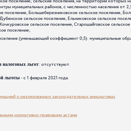
кое поселение; сельские поселения, на территории которых н
нтры муниципальных районов, с численностью населения от 2,5
е поселение, Большеберезниковское сельское поселение, Бо
 Дубенское сельское поселение, Ельниковское сельское посел
 Кочкуровское сельское поселение, Старошайговское сельское
кое поселение;
поселения (уменьшающий коэффициент 0,5): муниципальные обра
: отсутствуют.
я налоговых льгот
- с 1 февраля 2021 года.
ой льготы
рмацией о реализованных законодательных инициативах
льными нормативно-правовыми актами