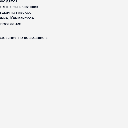
аходятся
 до 7 тыс. человек –
льшеигнатовское
ение, Кемлянское
 поселение,
зования, не вошедшие в