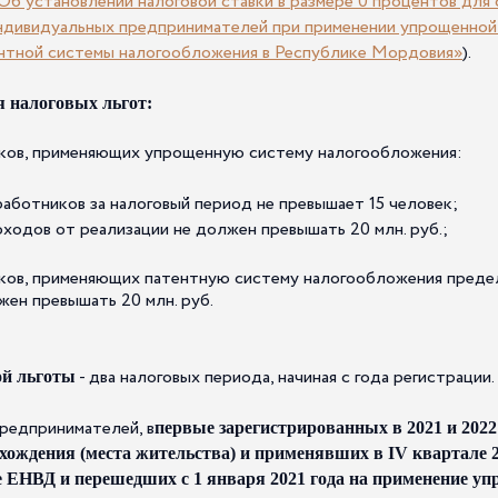
б установлении налоговой ставки в размере 0 процентов для
ндивидуальных предпринимателей при применении упрощенной
нтной системы налогообложения в Республике Мордовия»
).
я налоговых льгот:
ков, применяющих упрощенную систему налогообложения:
работников за налоговый период не превышает 15 человек;
ходов от реализации не должен превышать 20 млн. руб.;
ков, применяющих патентную систему налогообложения преде
жен превышать 20 млн. руб.
- два налоговых периода, начиная с года регистрации.
ой льготы
предпринимателей, в
первые зарегистрированных в 2021 и 2022 
хождения (места жительства) и применявших в IV квартале 2
е ЕНВД и перешедших с 1 января 2021 года на применение у