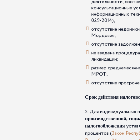
деятельности, соотв
консультационные усл
информационных техн
029-2014);
отсутствие недоимки
Мордовия;
отсутствие задолжен
не введена процедура
ликвидации;
размер среднемесячно
МРОТ;
отсутствие просроче
Срок действия налогов
2. Для индивидуальных 
производственной, соц
уставл
налогообложения
процентов (
Закон Респу