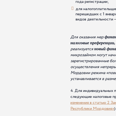
года регистрации;
для налогоплательщик
перешедших с 1 январ
видов деятельности – 
Для оказания мер
финан
налоговые преференции
реализуется
новый фина
микрозаймом могут начи
зарегистрированные бол
осуществления непрерыв
Мордовии режима «повы
устанавливается в разме
4. Для индивидуальных 
следующие налоговые п
изменения в статью 2 З
Республики Мордовия»
)