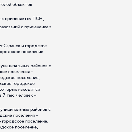
ителей объектов
ых применяется ПСН;
разований с применением
г Саранск и городские
 городское поселение
муниципальных районов с
кие поселения –
одское поселение,
ьское городское
 которых находятся
7 тыс. человек –
муниципальных районов с
дские поселения –
 городское поселение,
одское поселение,