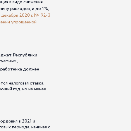
ция в виде снижения
ину расходов, и до 1%,
 декабря 2020 г. № 92-З
енении упрощенной
юджет Республики
отчетным;
о работника должен
ся налоговая ставка,
ющий год, но не менее
ордовия в 2021 и
говых периода, начиная с