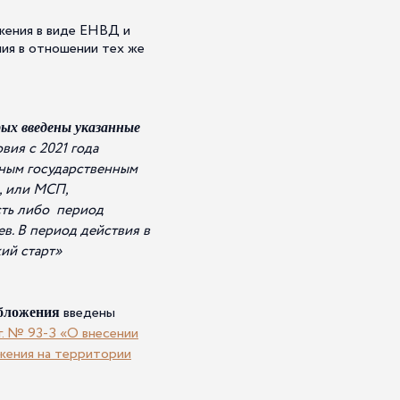
жения в виде ЕНВД и
ия в отношении тех же
х введены указанные
ия с 2021 года
тным государственным
, или МСП,
сть либо период
в. В период действия в
ий старт»
введены
бложения
. № 93-З «О внесении
жения на территории