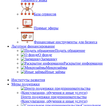
товарного знака
База сервисов
Прямые эфиры
Финансовые инструменты для бизнеса
Льготное финансирование
Подать обращение
О фонде
Заемщику
Раскрытие информации
Микрозаймы
Иные займы
Институты развития
Меры поддержки
Центр поддержки предпринимательства
(Консультации, обучения и иные услуги)
Социальное