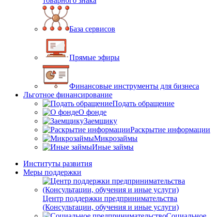
товарного знака
База сервисов
Прямые эфиры
Финансовые инструменты для бизнеса
Льготное финансирование
Подать обращение
О фонде
Заемщику
Раскрытие информации
Микрозаймы
Иные займы
Институты развития
Меры поддержки
Центр поддержки предпринимательства
(Консультации, обучения и иные услуги)
Социальное