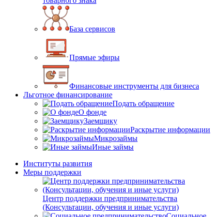
товарного знака
База сервисов
Прямые эфиры
Финансовые инструменты для бизнеса
Льготное финансирование
Подать обращение
О фонде
Заемщику
Раскрытие информации
Микрозаймы
Иные займы
Институты развития
Меры поддержки
Центр поддержки предпринимательства
(Консультации, обучения и иные услуги)
Социальное