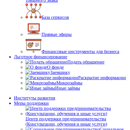
товарного знака
База сервисов
Прямые эфиры
Финансовые инструменты для бизнеса
Льготное финансирование
Подать обращение
О фонде
Заемщику
Раскрытие информации
Микрозаймы
Иные займы
Институты развития
Меры поддержки
Центр поддержки предпринимательства
(Консультации, обучения и иные услуги)
Социальное