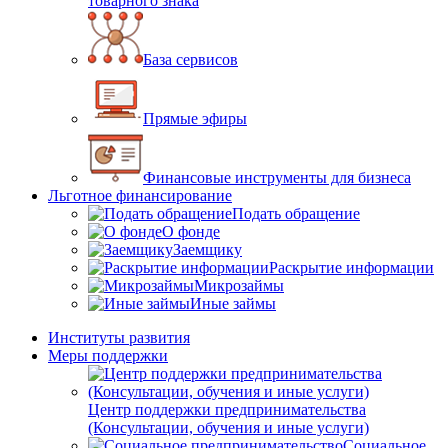
товарного знака
База сервисов
Прямые эфиры
Финансовые инструменты для бизнеса
Льготное финансирование
Подать обращение
О фонде
Заемщику
Раскрытие информации
Микрозаймы
Иные займы
Институты развития
Меры поддержки
Центр поддержки предпринимательства
(Консультации, обучения и иные услуги)
Социальное