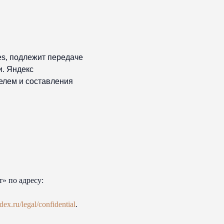
s, подлежит передаче
и. Яндекс
елем и составления
» по адресу:
ndex.ru/legal/confidential
.