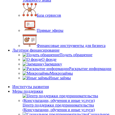
товарного знака
База сервисов
Прямые эфиры
Финансовые инструменты для бизнеса
Льготное финансирование
Подать обращение
О фонде
Заемщику
Раскрытие информации
Микрозаймы
Иные займы
Институты развития
Меры поддержки
Центр поддержки предпринимательства
(Консультации, обучения и иные услуги)
Социальное