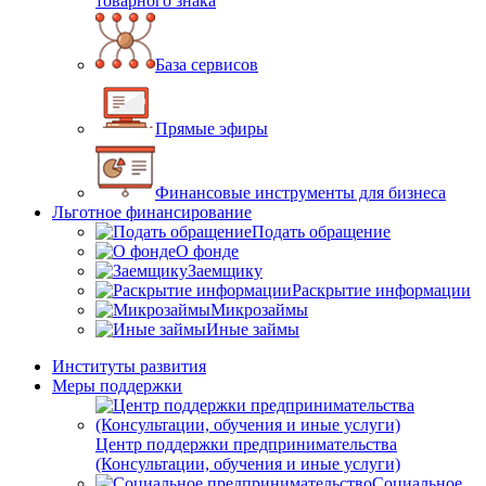
товарного знака
База сервисов
Прямые эфиры
Финансовые инструменты для бизнеса
Льготное финансирование
Подать обращение
О фонде
Заемщику
Раскрытие информации
Микрозаймы
Иные займы
Институты развития
Меры поддержки
Центр поддержки предпринимательства
(Консультации, обучения и иные услуги)
Социальное