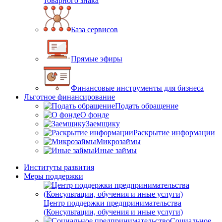
товарного знака
База сервисов
Прямые эфиры
Финансовые инструменты для бизнеса
Льготное финансирование
Подать обращение
О фонде
Заемщику
Раскрытие информации
Микрозаймы
Иные займы
Институты развития
Меры поддержки
Центр поддержки предпринимательства
(Консультации, обучения и иные услуги)
Социальное