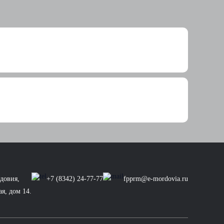
довия,
+7 (8342) 24-77-77
fpprm@e-mordovia.ru
ая, дом 14.