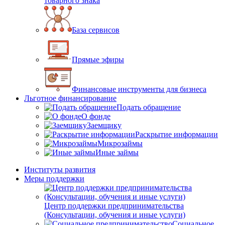
товарного знака
База сервисов
Прямые эфиры
Финансовые инструменты для бизнеса
Льготное финансирование
Подать обращение
О фонде
Заемщику
Раскрытие информации
Микрозаймы
Иные займы
Институты развития
Меры поддержки
Центр поддержки предпринимательства
(Консультации, обучения и иные услуги)
Социальное