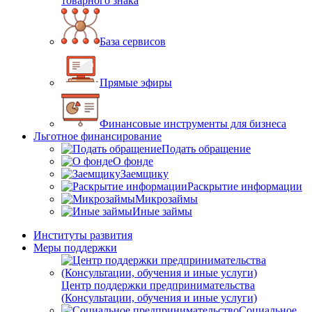
товарного знака
База сервисов
Прямые эфиры
Финансовые инструменты для бизнеса
Льготное финансирование
Подать обращение
О фонде
Заемщику
Раскрытие информации
Микрозаймы
Иные займы
Институты развития
Меры поддержки
Центр поддержки предпринимательства
(Консультации, обучения и иные услуги)
Социальное