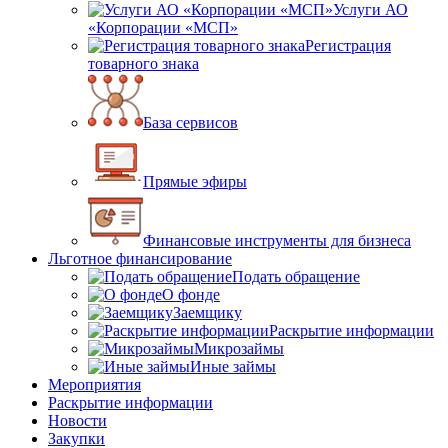
Услуги АО
«Корпорации «МСП»
Регистрация
товарного знака
База сервисов
Прямые эфиры
Финансовые инструменты для бизнеса
Льготное финансирование
Подать обращение
О фонде
Заемщику
Раскрытие информации
Микрозаймы
Иные займы
Мероприятия
Раскрытие информации
Новости
Закупки