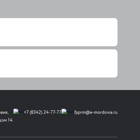
вия,
+7 (8342) 24-77-77
fpprm@e-mordovia.ru
дом 14.