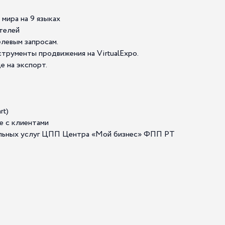
мира на 9 языках
ателей
елевым запросам.
струменты продвижения на VirtualExpo.
 на экспорт.
rt)
е с клиентами
тельных услуг ЦПП Центра «Мой бизнес» ФПП РТ