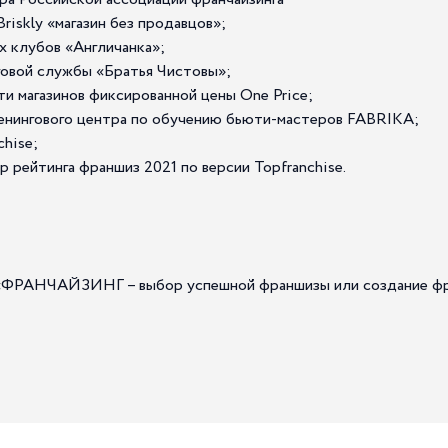
riskly «магазин без продавцов»;
х клубов «Англичанка»;
говой службы «Братья Чистовы»;
и магазинов фиксированной цены One Price;
ренингового центра по обучению бьюти-мастеров FABRIKA;
chise;
р рейтинга франшиз 2021 по версии Topfranchise.
 «ФРАНЧАЙЗИНГ – выбор успешной франшизы или создание фран