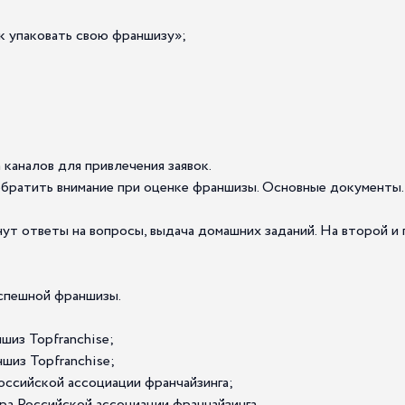
к упаковать свою франшизу»;
а каналов для привлечения заявок.
о обратить внимание при оценке франшизы. Основные документы.
ут ответы на вопросы, выдача домашних заданий. На второй и
успешной франшизы.
шиз Topfranchise;
шиз Topfranchise;
ссийской ассоциации франчайзинга;
ора Российской ассоциации франчайзинга