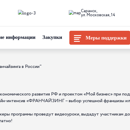
Саранск,
ул. Московская, 14
ие информации
Закупки
Меры поддержки
нчайзинга в России"
ономического развития РФ и проектом «Мой бизнес» при подд
лайн-интенсив «ФРАНЧАЙЗИНГ – выбор успешной франшизы или
икеры программы проведут видеоуроки, выдадут участникам до
латно!