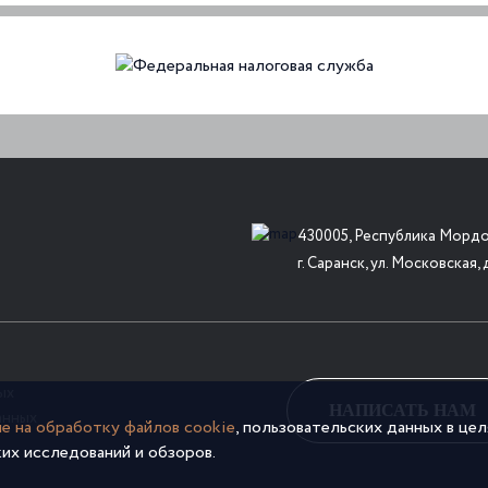
430005, Республика Мордо
г. Саранск, ул. Московская, 
ых
НАПИСАТЬ НАМ
анных
ие на обработку файлов cookie
, пользовательских данных в це
их исследований и обзоров.