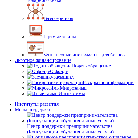
товарного знака
База сервисов
Прямые эфиры
Финансовые инструменты для бизнеса
Льготное финансирование
Подать обращение
О фонде
Заемщику
Раскрытие информации
Микрозаймы
Иные займы
Институты развития
Меры поддержки
Центр поддержки предпринимательства
(Консультации, обучения и иные услуги)
Социальное