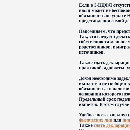
Если в 3-НДФЛ отсутств
июля может не беспоко
обязанность по уплате
представления самой д
Напоминаем, что предст
Так, это следует сдела
собственности меньше м
родственников, выиграл
источников.
Также сдать деклараци
практикой, адвокаты, у
Доход необходимо задек
выплате и не сообщил в
обязанность, то налого
основании которого нео
Предельный срок подач
вычетов. В этом случае
Удобнее всего заполня
физических лиц
или
инд
Также
сдать деклараци