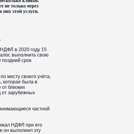
несколько кликов.
е не только через
 них этой услуги.
.
 НДФЛ в 2020 году 15
алог, выполнить свою
 поздний срок
о месту своего учёта.
, которая была в
 от близких
д от зарубежных
занимающиеся частной
ержал НДФЛ при его
е он выполнил эту