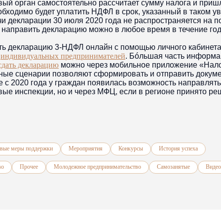
овый орган самостоятельно рассчитает сумму налога и приш
обходимо будет уплатить НДФЛ в срок, указанный в таком у
и декларации 30 июля 2020 года не распространяется на 
е направить декларацию можно в любое время в течение го
ть декларацию 3-НДФЛ онлайн с помощью личного кабинет
и
индивидуальных предпринимателей
. Бó‎льшая часть информ
сдать декларацию
можно через мобильное приложение «Нало
нные сценарии позволяют сформировать и отправить докуме
же с 2020 года у граждан появилась возможность направлят
вые инспекции, но и через МФЦ, если в регионе принято ре
вые меры поддержки
Мероприятия
Конкурсы
История успеха
во
Прочее
Молодежное предпринимательство
Самозанятые
Видео