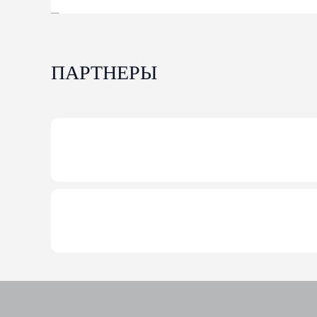
ПАРТНЕРЫ
04-08-2026
За июль 2026г выдано 18 микрозаймов на су
За июль 2026г выдано 18 микрозаймов на сумму 45 4
Финансовые меры поддержки