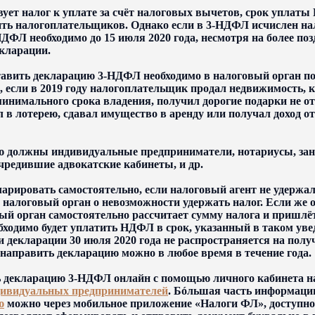
ует налог к уплате за счёт налоговых вычетов, срок уплаты
ить налогоплательщиков. Однако если в 3-НДФЛ исчислен на
 НДФЛ необходимо
до 15 июля 2020 года
, несмотря на более по
екларации.
авить декларацию 3-НДФЛ необходимо в налоговый орган по 
ть, если в 2019 году налогоплательщик продал недвижимость, 
инимального срока владения, получил дорогие подарки не от
 в лотерею, сдавал имущество в аренду или получал доход о
ю должны индивидуальные предприниматели, нотариусы, за
чредившие адвокатские кабинеты, и др.
ларировать самостоятельно, если налоговый агент не удержа
 налоговый орган о невозможности удержать налог. Если же 
вый орган самостоятельно рассчитает сумму налога и пришлё
бходимо будет уплатить НДФЛ в срок, указанный в таком уве
и декларации
30 июля 2020 года
не распространяется на полу
 направить декларацию можно в любое время в течение года.
ть декларацию 3-НДФЛ онлайн с помощью личного кабинета 
ивидуальных предпринимателей
. Бó‎льшая часть информаци
ю
можно через мобильное приложение
«Налоги ФЛ»
, доступн