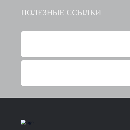
ПОЛЕЗНЫЕ ССЫЛКИ
31-07-2026
«Свежая сделка»: в Мордовии создают новы
31 июля на стадионе «Мордовия Арена» состоялась де
Меры поддержки
Мероприятия
Прочее