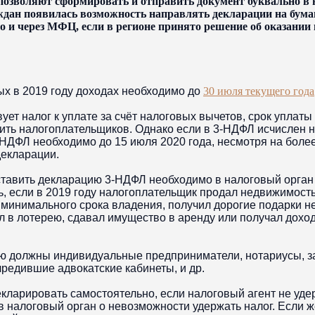
позволяют сформировать и отправить документ буквально в 
аждан появилась возможность направлять декларации на бумаг
о и через МФЦ, если в регионе принято решение об оказании в
ых в 2019 году доходах необходимо до
30 июля текущего года
ует налог к уплате за счёт налоговых вычетов, срок уплаты
ить налогоплательщиков. Однако если в 3-НДФЛ исчислен н
 НДФЛ необходимо до 15 июля 2020 года, несмотря на более
декларации.
тавить декларацию 3-НДФЛ необходимо в налоговый орган п
ть, если в 2019 году налогоплательщик продал недвижимость
минимального срока владения, получил дорогие подарки не
л в лотерею, сдавал имущество в аренду или получал дохо
ию должны индивидуальные предприниматели, нотариусы, 
чредившие адвокатские кабинеты, и др.
кларировать самостоятельно, если налоговый агент не уд
в налоговый орган о невозможности удержать налог. Если ж