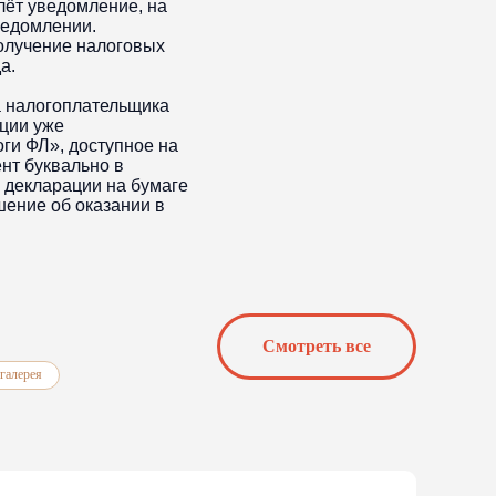
лёт уведомление, на
ведомлении.
получение налоговых
да.
а налогоплательщика
ации уже
ги ФЛ», доступное на
нт буквально в
ь декларации на бумаге
шение об оказании в
Cмотреть все
галерея