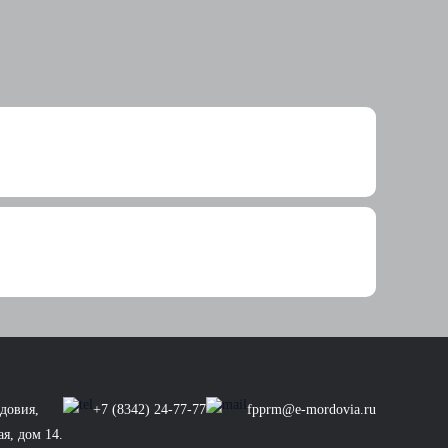
телей и ресторанного бизнеса
я вашего меню»,...
довия,
+7 (8342) 24-77-77
fpprm@e-mordovia.ru
ая, дом 14.