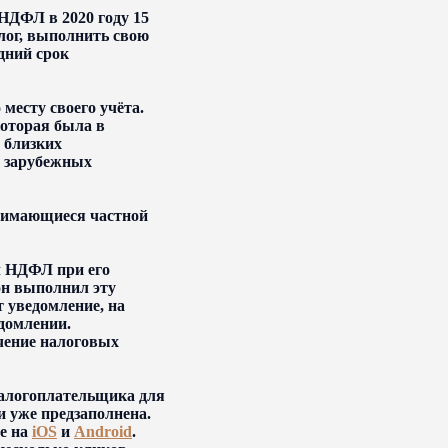
 НДФЛ в 2020 году 15
лог, выполнить свою
здний срок
месту своего учёта.
которая была в
 близких
т зарубежных
нимающиеся частной
л НДФЛ при его
он выполнил эту
т уведомление, на
домлении.
чение налоговых
налогоплательщика для
и уже предзаполнена.
ое на
iOS
и
Android
.