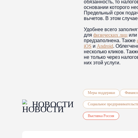
обязанность, то налог
основании которого не
Предельный срок подач
вычетов. В этом случа
Удобнее всего заполня
для
физических лиц
ил
предзаполнена. Также
iOS
и
Android
. Облегче
несколько кликов. Так
не только через налого
них этой услуги.
Меры поддержки
Финансо
НОВОСТИ
Социальное предпринимательст
Выставка Россия