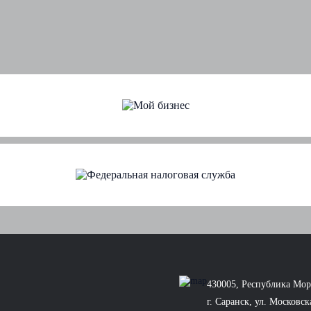
е возможности для сотрудничества местных производи
ловая встреча «Свежая сделка: Экосистема локальных продуктов дл
430005, Республика Мор
г. Саранск, ул. Московск