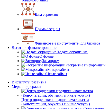
товарного знака
База сервисов
Прямые эфиры
Финансовые инструменты для бизнеса
Льготное финансирование
Подать обращение
О фонде
Заемщику
Раскрытие информации
Микрозаймы
Иные займы
Институты развития
Меры поддержки
Центр поддержки предпринимательства
(Консультации, обучения и иные услуги)
Социальное