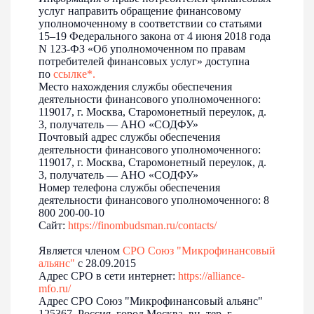
услуг направить обращение финансовому
Продолжается прием заявок на премию
уполномоченному в соответствии со статьями
«Авито. Мебель года»
15–19 Федерального закона от 4 июня 2018 года
Производители мебели со всей России могут принять
N 123-ФЗ «Об уполномоченном по правам
участие в ежегодной премии «Мебель года»,
потребителей финансовых услуг» доступна
организованной Авито. Конкурс...
по
ссылке*
.
Место нахождения службы обеспечения
деятельности финансового уполномоченного:
119017, г. Москва, Старомонетный переулок, д.
3, получатель — АНО «СОДФУ»
Почтовый адрес службы обеспечения
деятельности финансового уполномоченного:
119017, г. Москва, Старомонетный переулок, д.
3, получатель — АНО «СОДФУ»
Номер телефона службы обеспечения
деятельности финансового уполномоченного: 8
800 200-00-10
Сайт:
https://finombudsman.ru/contacts/
Является членом
СРО Союз "Микрофинансовый
16-07-2026
альянс"
с 28.09.2015
Предприниматели Мордовии активно подают
Адрес СРО в сети интернет:
https://alliance-
заявки на «Индекс дела»
mfo.ru/
Интерес к всероссийскому рейтингу «Индекс дела»
Адрес СРО Союз "Микрофинансовый альянс"
продолжает расти.
125367, Россия, город Москва, вн. тер. г.