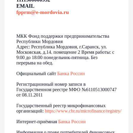
EMAIL
fpprm@e-mordovia.ru
27-07-2026
КОГДА ЗАБОТА О ДЕТЯХ СТАНОВИТСЯ
ДЕЛОМ ВСЕЙ ЖИЗНИ
Как Лариса Пьянзова превратила домашний эксперимент
МКК Фонд поддержки предпринимательства
в семейное производство натуральных мясных продуктов.
Республики Мордовия
Адрес: Республика Мордовия, г.Саранск, ул.
Московская, д.14. помещение 2 Время работы: с
История успеха
9:00 до 18:00 понедельник-пятница. Без
перерыва на обед.
Официальный сайт
Банка России
Регистрационный номер записи в
Государственном реестре МФО №6110513000747
от 08.11.2011
Государственный реестр микрофинансовых
организаций:
https://www.cbr.ru/microfinance/registry/
Интернет-приёмная
Банка России
Информация о праве потребителей финансовых
24-07-2026