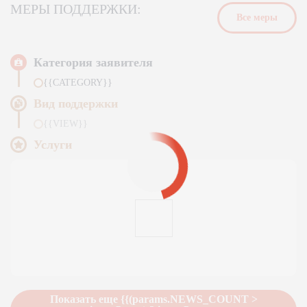
МЕРЫ ПОДДЕРЖКИ:
Bсе меры
Категория заявителя
{{CATEGORY}}
Вид поддержки
{{VIEW}}
Услуги
Подробнее
Показать еще {{(params.NEWS_COUNT >