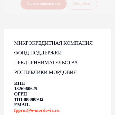
Зарегистрироваться
Подробнее
28-07-2026
Минэкономразвития запустило ИИ-помощника
для быстрого поиска деловых партнеров и
коллабораций
Участники национальной программы «Креативный код.
Россия» теперь могут найти партнера в любом регионе за
МИКРОКРЕДИТНАЯ КОМПАНИЯ
пару минут.
ФОНД ПОДДЕРЖКИ
ПРЕДПРИНИМАТЕЛЬСТВА
РЕСПУБЛИКИ МОРДОВИЯ
ИНН
1326960625
ОГРН
1111300000932
EMAIL
fpprm@e-mordovia.ru
27-07-2026