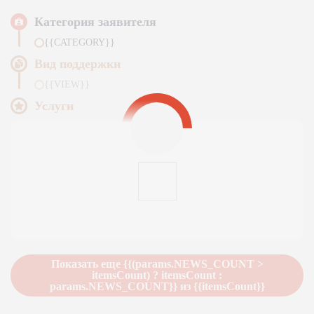
Категория заявителя
{{CATEGORY}}
Вид поддержки
{{VIEW}}
Услуги
Подробнее
Показать еще {{(params.NEWS_COUNT >
itemsCount) ? itemsCount :
params.NEWS_COUNT}} из {{itemsCount}}