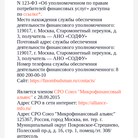
Производители мебели со всей России могут принять
N 123-ФЗ «Об уполномоченном по правам
участие в ежегодной премии «Мебель года»,
потребителей финансовых услуг» доступна
организованной Авито. Конкурс...
по
ссылке*
.
Место нахождения службы обеспечения
деятельности финансового уполномоченного:
119017, г. Москва, Старомонетный переулок, д.
3, получатель — АНО «СОДФУ»
Почтовый адрес службы обеспечения
деятельности финансового уполномоченного:
119017, г. Москва, Старомонетный переулок, д.
3, получатель — АНО «СОДФУ»
Номер телефона службы обеспечения
деятельности финансового уполномоченного: 8
800 200-00-10
Сайт:
https://finombudsman.ru/contacts/
Является членом
СРО Союз "Микрофинансовый
16-07-2026
альянс"
с 28.09.2015
Предприниматели Мордовии активно подают
Адрес СРО в сети интернет:
https://alliance-
заявки на «Индекс дела»
mfo.ru/
Интерес к всероссийскому рейтингу «Индекс дела»
Адрес СРО Союз "Микрофинансовый альянс"
продолжает расти.
125367, Россия, город Москва, вн. тер. г.
Муниципальный округ Покровское-Стрешнево,
Полесский пр-д, д. 16, стр. 1, помещ./эт. 308/
антресоль