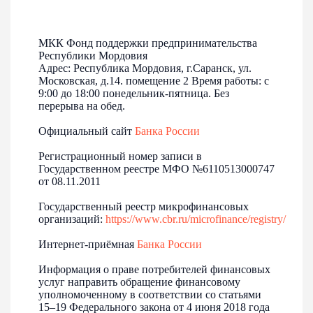
КОГДА ЗАБОТА О ДЕТЯХ СТАНОВИТСЯ
ДЕЛОМ ВСЕЙ ЖИЗНИ
Как Лариса Пьянзова превратила домашний эксперимент
МКК Фонд поддержки предпринимательства
в семейное производство натуральных мясных продуктов.
Республики Мордовия
Адрес: Республика Мордовия, г.Саранск, ул.
Московская, д.14. помещение 2 Время работы: с
История успеха
9:00 до 18:00 понедельник-пятница. Без
перерыва на обед.
Официальный сайт
Банка России
Регистрационный номер записи в
Государственном реестре МФО №6110513000747
от 08.11.2011
Государственный реестр микрофинансовых
организаций:
https://www.cbr.ru/microfinance/registry/
Интернет-приёмная
Банка России
Информация о праве потребителей финансовых
24-07-2026
услуг направить обращение финансовому
Продолжается прием заявок на премию
уполномоченному в соответствии со статьями
«Авито. Мебель года»
15–19 Федерального закона от 4 июня 2018 года