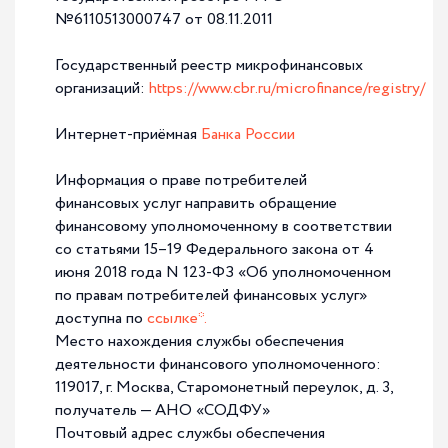
№6110513000747 от 08.11.2011
Государственный реестр микрофинансовых
организаций:
https://www.cbr.ru/microfinance/registry/
24-07-2026
Продолжается прием заявок на премию
Интернет-приёмная
Банка России
«Авито. Мебель года»
Производители мебели со всей России могут принять
Информация о праве потребителей
участие в ежегодной премии «Мебель года»,
финансовых услуг направить обращение
организованной Авито. Конкурс...
финансовому уполномоченному в соответствии
со статьями 15–19 Федерального закона от 4
июня 2018 года N 123-ФЗ «Об уполномоченном
по правам потребителей финансовых услуг»
доступна по
ссылке*
.
Место нахождения службы обеспечения
деятельности финансового уполномоченного:
119017, г. Москва, Старомонетный переулок, д. 3,
получатель — АНО «СОДФУ»
Почтовый адрес службы обеспечения