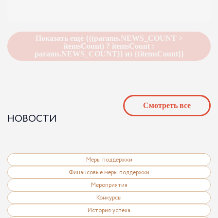
Показать еще {{(params.NEWS_COUNT >
itemsCount) ? itemsCount :
params.NEWS_COUNT}} из {{itemsCount}}
Cмотреть все
НОВОСТИ
Меры поддержки
Финансовые меры поддержки
Подробнее
Мероприятия
Конкурсы
История успеха