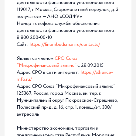
деятельности финансового уполномоченного:
119017, г. Москва, Старомонетный переулок, д. 3,
16-07-2026
Предприниматели Мордовии активно подают
получатель — АНО «СОДФУ»
заявки на «Индекс дела»
Номер телефона службы обеспечения
Интерес к всероссийскому рейтингу «Индекс дела»
деятельности финансового уполномоченного:
продолжает расти.
8 800 200-00-10
Сайт:
https://finombudsman.ru/contacts/
Является членом
СРО Союз
"Микрофинансовый альянс"
с 28.09.2015
Адрес СРО в сети интернет:
https://alliance-
mfo.ru/
Адрес СРО Союз "Микрофинансовый альянс"
125367, Россия, город Москва, вн. тер. г.
Муниципальный округ Покровское-Стрешнево,
Полесский пр-д, д. 16, стр. 1, помещ./эт. 308/
антресоль
07-07-2026
Кто может участвовать в рейтинге «Индекс
Министерство экономики, торговли и
дела»?
предпринимательства Республики Мордовия: