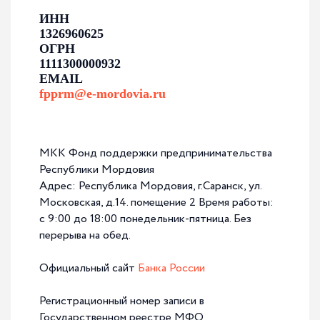
ИНН
1326960625
ОГРН
1111300000932
EMAIL
fpprm@e-mordovia.ru
27-07-2026
КОГДА ЗАБОТА О ДЕТЯХ СТАНОВИТСЯ
ДЕЛОМ ВСЕЙ ЖИЗНИ
МКК Фонд поддержки предпринимательства
Как Лариса Пьянзова превратила домашний эксперимент
Республики Мордовия
в семейное производство натуральных мясных
Адрес: Республика Мордовия, г.Саранск, ул.
продуктов.
Московская, д.14. помещение 2 Время работы:
История успеха
с 9:00 до 18:00 понедельник-пятница. Без
перерыва на обед.
Официальный сайт
Банка России
Регистрационный номер записи в
Государственном реестре МФО