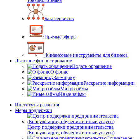
товарного знака
База сервисов
Прямые эфиры
Финансовые инструменты для бизнеса
Льготное финансирование
Подать обращение
О фонде
Заемщику
Раскрытие информации
Микрозаймы
Иные займы
Институты развития
Меры поддержки
Центр поддержки предпринимательства
(Консультации, обучения и иные услуги)
Социальное