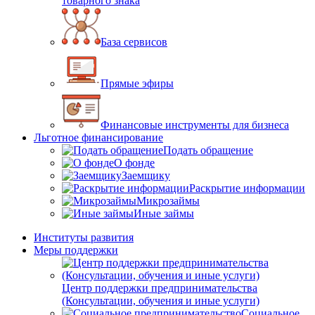
товарного знака
База сервисов
Прямые эфиры
Финансовые инструменты для бизнеса
Льготное финансирование
Подать обращение
О фонде
Заемщику
Раскрытие информации
Микрозаймы
Иные займы
Институты развития
Меры поддержки
Центр поддержки предпринимательства
(Консультации, обучения и иные услуги)
Социальное