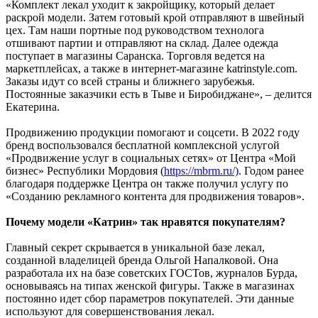
«Комплект лекал уходит к закройщику, который делает
раскрой модели. Затем готовый крой отправляют в швейный
цех. Там наши портные под руководством технолога
отшивают партии и отправляют на склад. Далее одежда
поступает в магазины Саранска. Торговля ведется на
маркетплейсах, а также в интернет-магазине katrinstyle.com.
Заказы идут со всей страны и ближнего зарубежья.
Постоянные заказчики есть в Тыве и Биробиджане», – делится
Екатерина.
Продвижению продукции помогают и соцсети. В 2022 году
бренд воспользовался бесплатной комплексной услугой
«Продвижение услуг в социальных сетях» от Центра «Мой
бизнес» Республики Мордовия (
https://mbrm.ru/)
. Годом ранее
благодаря поддержке Центра он также получил услугу по
«Созданию рекламного контента для продвижения товаров».
Почему модели «Катрин» так нравятся покупателям?
Главный секрет скрывается в уникальной базе лекал,
созданной владелицей бренда Ольгой Напалковой. Она
разработала их на базе советских ГОСТов, журналов Бурда,
основываясь на типах женской фигуры. Также в магазинах
постоянно идет сбор параметров покупателей. Эти данные
используют для совершенствования лекал.